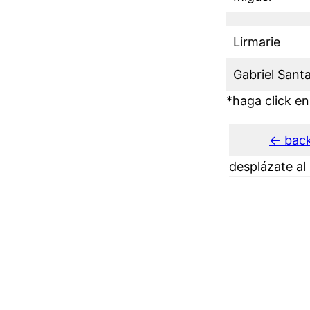
Lirmarie
Gabriel Sant
*haga click en
<- bac
desplázate al