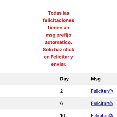
Todas las
felicitaciones
tienen un
msg prefijo
automático.
Solo haz click
en Felicitar y
enviar.
Day
Msg
2
Felicitar🎂
6
Felicitar🎂
10
Felicitar🎂