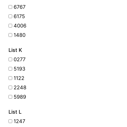
6767
6175
4006
1480
List K
0277
5193
1122
2248
5989
List L
1247