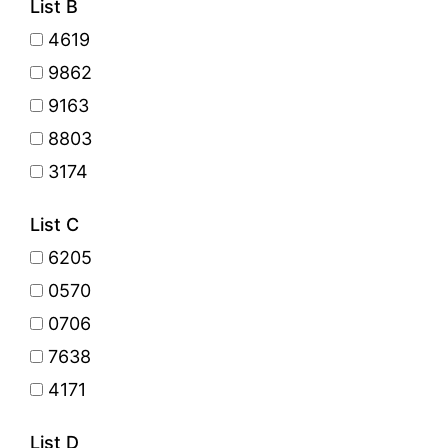
List B
4619
9862
9163
8803
3174
List C
6205
0570
0706
7638
4171
List D