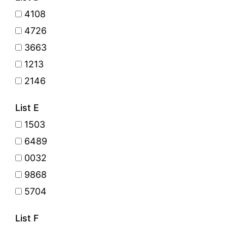
4108
4726
3663
1213
2146
List E
1503
6489
0032
9868
5704
List F