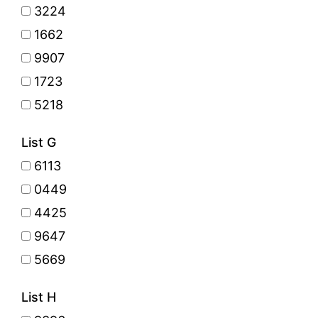
3224
1662
9907
1723
5218
List G
6113
0449
4425
9647
5669
List H