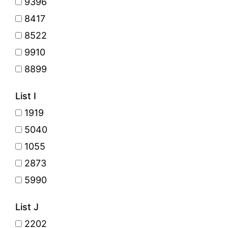
9396
8417
8522
9910
8899
List I
1919
5040
1055
2873
5990
List J
2202